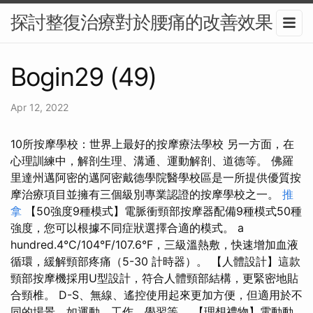
探討整復治療對於腰痛的改善效果
Bogin29 (49)
Apr 12, 2022
10所按摩學校：世界上最好的按摩療法學校 另一方面，在
心理訓練中，解剖生理、溝通、運動解剖、道德等。 佛羅
里達州邁阿密的邁阿密戴德學院醫學校區是一所提供優質按
摩治療項目並擁有三個級別專業認證的按摩學校之一。
推
拿
【50強度9種模式】電脈衝頸部按摩器配備9種模式50種
強度，您可以根據不同症狀選擇合適的模式。 a
hundred.4°C/104°F/107.6°F，三級溫熱敷，快速增加血液
循環，緩解頸部疼痛（5-30 計時器）。 【人體設計】這款
頸部按摩機採用U型設計，符合人體頸部結構，更緊密地貼
合頸椎。 D-S、無線、遙控使用起來更加方便，但適用於不
同的場景，如運動、工作、學習等。 【理想禮物】電動動