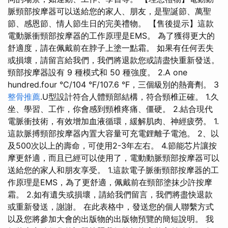
脈頸部按摩器可以送給您的家人、朋友，是聖誕節、萬聖
節、感恩節、情人節生日的完美禮物。 【售後提示】這款
電動脈衝頸部按摩器的工作原理是EMS。 為了獲得更大的
舒適度，請在佩戴前在脖子上塗一點霜。 如果有任何丟失
或損壞，請留言給我們，我們將退款您或請盡快重新發送。
頸部按摩器設有 9 種模式和 50 種強度。 2.A one
hundred.four °C/104 °F/107.6 °F，三個級別的熱膏劑。 3
整骨推薦
.U型設計符合人體頸部結構，符合頸椎正確。 1.久
坐、學習、工作，你會感到頸椎疼痛、僵硬。 2.結合現代
電脈衝技術，有效增加血液循環，緩解肌肉、神經疲勞。 1.
這款脈搏頸部按摩器內置大容量可充電鋰離子電池。 2、以
及500次以上的壽命，可使用2-3年左右。 4.節能芯片讓按
摩更舒適，而且已經可以使用了，電動動脈頸部按摩器可以
送給您的家人和朋友享受。 1.這款電子脈衝頸部按摩器的工
作原理是EMS，為了更舒適，佩戴前在頸部塗抹少許按摩
霜。 2.如有遺失或損壞，請給我們留言，我們將盡快退款
或重新發送，謝謝。 在此表格中，發送您的個人聯繫方式
以及您將參加大會的出版物的出版物預覽的簡短說明。 我