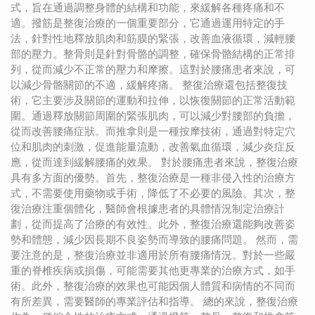
式，旨在通過調整身體的結構和功能，來緩解各種疼痛和不
適。撥筋是整復治療的一個重要部分，它通過運用特定的手
法，針對性地釋放肌肉和筋膜的緊張，改善血液循環，減輕腰
部的壓力。整骨則是針對骨骼的調整，確保骨骼結構的正常排
列，從而減少不正常的壓力和摩擦。這對於腰痛患者來說，可
以減少骨骼關節的不適，緩解疼痛。 整復治療還包括整復技
術，它主要涉及關節的運動和拉伸，以恢復關節的正常活動範
圍。通過釋放關節周圍的緊張肌肉，可以減少對腰部的負擔，
從而改善腰痛症狀。而推拿則是一種按摩技術，通過對特定穴
位和肌肉的刺激，促進能量流動，改善氣血循環，減少炎症反
應，從而達到緩解腰痛的效果。 對於腰痛患者來說，整復治療
具有多方面的優勢。首先，整復治療是一種非侵入性的治療方
式，不需要使用藥物或手術，降低了不必要的風險。其次，整
復治療注重個體化，醫師會根據患者的具體情況制定治療計
劃，從而提高了治療的有效性。此外，整復治療還能夠改善姿
勢和體態，減少因長期不良姿勢而導致的腰痛問題。 然而，需
要注意的是，整復治療並非適用於所有腰痛情況。對於一些嚴
重的脊椎疾病或損傷，可能需要其他更專業的治療方式，如手
術。此外，整復治療的效果也可能因個人體質和病情的不同而
有所差異，需要醫師的專業評估和指導。 總的來說，整復治療