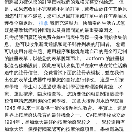
們將盡力確保您的訂單按照我們的規格完整交付給您。 但
是，如果您收到不完整或不同的訂單，或者由於任何其他原
因您對訂單不滿意，您可以退回訂單或訂單中的任何產品以
獲得全額退款。
推拿
我們充滿壓力、快節奏的生活方式無
疑是導致我們精神問題以及身體問題的最重要原因之一。
只需從我們廣泛的免費在線申請表中選擇一份並開始收集信
息。 您可以收集新聞通訊和電子郵件列表的訂閱者。 您還
可以使用各種主題、應用程序和模塊創建自己的完全可定制
的註冊表單，以使您的表單脫穎而出。 Jotform 的註冊模
板適合移動設備，因此您可以收集用戶在家中或在前往活動
途中的註冊信息。 免費嘗試下面的註冊表模板，並在我們
出色的表單生成器中根據您的喜好進行修改。 這是一所按
摩學校，學生可以通過現場培訓學習按摩理論與實踐、水
療、運動按摩、臨床檢查等。 您所要做的就是閱讀這些學
校併申請您感興趣的任何學校。 加拿大按摩與水療學院自
1946 年以來一直提供一流的按摩療法教育。 事實上，這是
世界上按摩療法教育的最佳機會之一。 OV按摩學校成立於
1994年，是加拿大最好的按摩治療學校之一。 學校還擁有
加拿大第一個獲得國家認可的按摩治療項目。 學校還為現