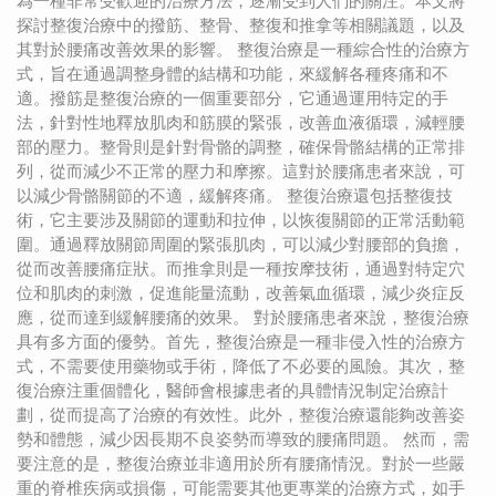
為一種非常受歡迎的治療方法，逐漸受到人們的關注。本文將
探討整復治療中的撥筋、整骨、整復和推拿等相關議題，以及
其對於腰痛改善效果的影響。 整復治療是一種綜合性的治療方
式，旨在通過調整身體的結構和功能，來緩解各種疼痛和不
適。撥筋是整復治療的一個重要部分，它通過運用特定的手
法，針對性地釋放肌肉和筋膜的緊張，改善血液循環，減輕腰
部的壓力。整骨則是針對骨骼的調整，確保骨骼結構的正常排
列，從而減少不正常的壓力和摩擦。這對於腰痛患者來說，可
以減少骨骼關節的不適，緩解疼痛。 整復治療還包括整復技
術，它主要涉及關節的運動和拉伸，以恢復關節的正常活動範
圍。通過釋放關節周圍的緊張肌肉，可以減少對腰部的負擔，
從而改善腰痛症狀。而推拿則是一種按摩技術，通過對特定穴
位和肌肉的刺激，促進能量流動，改善氣血循環，減少炎症反
應，從而達到緩解腰痛的效果。 對於腰痛患者來說，整復治療
具有多方面的優勢。首先，整復治療是一種非侵入性的治療方
式，不需要使用藥物或手術，降低了不必要的風險。其次，整
復治療注重個體化，醫師會根據患者的具體情況制定治療計
劃，從而提高了治療的有效性。此外，整復治療還能夠改善姿
勢和體態，減少因長期不良姿勢而導致的腰痛問題。 然而，需
要注意的是，整復治療並非適用於所有腰痛情況。對於一些嚴
重的脊椎疾病或損傷，可能需要其他更專業的治療方式，如手