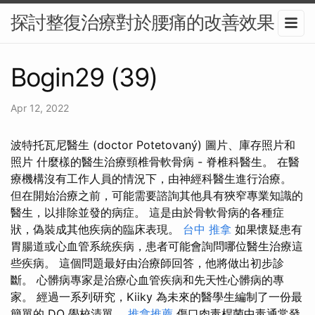
探討整復治療對於腰痛的改善效果
Bogin29 (39)
Apr 12, 2022
波特托瓦尼醫生 (doctor Potetovaný) 圖片、庫存照片和
照片 什麼樣的醫生治療頸椎骨軟骨病 - 脊椎科醫生。 在醫
療機構沒有工作人員的情況下，由神經科醫生進行治療。
但在開始治療之前，可能需要諮詢其他具有狹窄專業知識的
醫生，以排除並發的病症。 這是由於骨軟骨病的各種症
狀，偽裝成其他疾病的臨床表現。
台中 推拿
如果懷疑患有
胃腸道或心血管系統疾病，患者可能會詢問哪位醫生治療這
些疾病。 這個問題最好由治療師回答，他將做出初步診
斷。 心髒病專家是治療心血管疾病和先天性心髒病的專
家。 經過一系列研究，Kiiky 為未來的醫學生編制了一份最
簡單的 DO 學校清單。
推拿推薦
傷口肉毒桿菌中毒通常發