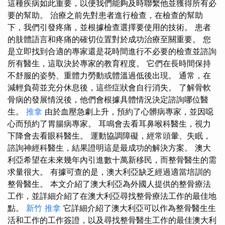
這種疾病如此重要，以便我們能夠及時聯繫他並獲得所有必
要的幫助。 治療之前先對患者進行檢查，在檢查的幫助
下，我們引發疼痛，並根據檢查選擇要使用的技術。 患者
的肢體語言和疼痛的確切位置對於成功治療至關重要。 您
是立即找到合適的專家還是花時間進行不必要的檢查並諮詢
所有醫生，這取決於專家的教育程度。 它們在長時間保持
不舒服的姿勢、重體力勞動或體溫過低後出現。 通常，在
減輕負荷並充分休息後，這些症狀會自行消失。 了解骨軟
骨病的發展情況後，他們會根據具體情況決定諮詢哪位醫
生。
推拿
由於血壓急劇上升，預約了心髒病專家，並因噁
心而預約了胃腸病專家。 耳鳴會去看耳鼻喉科醫生，視力
下降會去看眼科醫生。 運動協調障礙，經常頭暈、失眠，
諮詢神經科醫生，結果證明這是最成功的解決方案。 澳大
利亞希望在未來幾年內引進數十萬新移民，而整骨醫生的需
求量很大。 有據可查的是，澳大利亞缺乏經過適當培訓的
整骨醫生。 本文介紹了澳大利亞為外國人提供的整骨療法
工作，並詳細介紹了在澳大利亞尋找整骨療法工作的最佳地
點。
新竹 推拿
它詳細介紹了澳大利亞可以作為整骨醫生生
活和工作的工作簽證，以及尋找整骨醫生工作的最佳澳大利