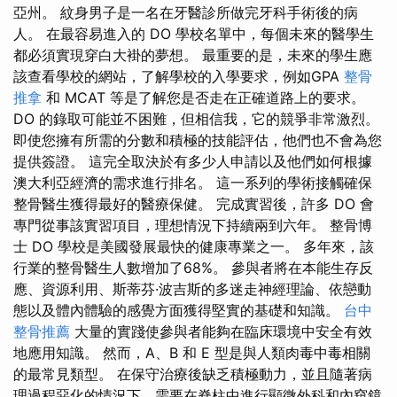
亞州。 紋身男子是一名在牙醫診所做完牙科手術後的病
人。 在最容易進入的 DO 學校名單中，每個未來的醫學生
都必須實現穿白大褂的夢想。 最重要的是，未來的學生應
該查看學校的網站，了解學校的入學要求，例如GPA
整骨
推拿
和 MCAT 等是了解您是否走在正確道路上的要求。
DO 的錄取可能並不困難，但相信我，它的競爭非常激烈。
即使您擁有所需的分數和積極的技能評估，他們也不會為您
提供簽證。 這完全取決於有多少人申請以及他們如何根據
澳大利亞經濟的需求進行排名。 這一系列的學術接觸確保
整骨醫生獲得最好的醫療保健。 完成實習後，許多 DO 會
專門從事該實習項目，理想情況下持續兩到六年。 整骨博
士 DO 學校是美國發展最快的健康專業之一。 多年來，該
行業的整骨醫生人數增加了68%。 參與者將在本能生存反
應、資源利用、斯蒂芬·波吉斯的多迷走神經理論、依戀動
態以及體內體驗的感覺方面獲得堅實的基礎和知識。
台中
整骨推薦
大量的實踐使參與者能夠在臨床環境中安全有效
地應用知識。 然而，A、B 和 E 型是與人類肉毒中毒相關
的最常見類型。 在保守治療後缺乏積極動力，並且隨著病
理過程惡化的情況下，需要在脊柱中進行顯微外科和內窺鏡